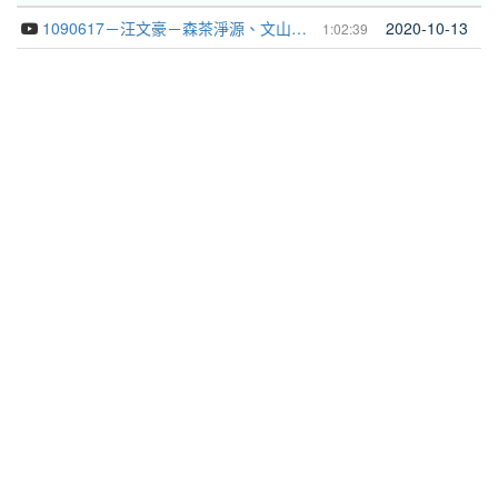
1090617－汪文豪－森茶淨源、文山創生，政大50+1溫暖連結城鄉
2020-10-13
1:02:39