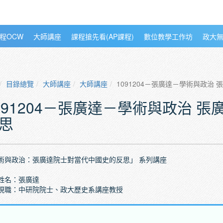
程OCW
大師講座
課程搶先看(AP課程)
數位教學工作坊
政大
目錄總覽
大師講座
大師講座
1091204－張廣達－學術與政治
091204－張廣達－學術與政治 
思
術與政治：張廣達院士對當代中國史的反思」 系列講座
姓名：張廣達
現職：中研院院士、政大歷史系講座教授