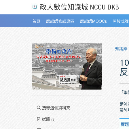
政大數位知識城 NCCU DKB
首頁
磨課師修課專區
磨課師MOOCs
開放式課
知識庫
1
反
「學
講師
搜尋這個資料夾
講師
媒體
(3)
標題