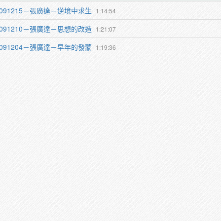
1091215－張廣達－逆境中求生
1:14:54
1091210－張廣達－思想的改造
1:21:07
1091204－張廣達－早年的發蒙
1:19:36