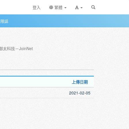
登入
繁體
無限誌
－御太科技－JoinNet
上傳日期
2021-02-05