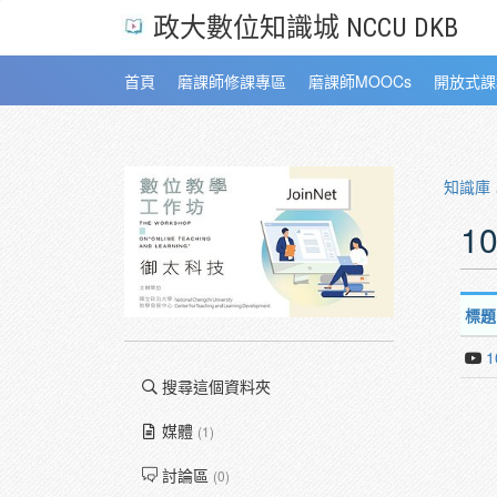
政大數位知識城 NCCU DKB
首頁
磨課師修課專區
磨課師MOOCs
開放式課
知識庫
1
標題
1
搜尋這個資料夾
媒體
(1)
討論區
(0)