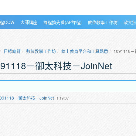
程OCW
大師講座
課程搶先看(AP課程)
數位教學工作坊
政大
目錄總覽
數位教學工作坊
線上教育平台和工具熟悉
1091118
091118－御太科技－JoinNet
091118－御太科技－JoinNet
1:19:07