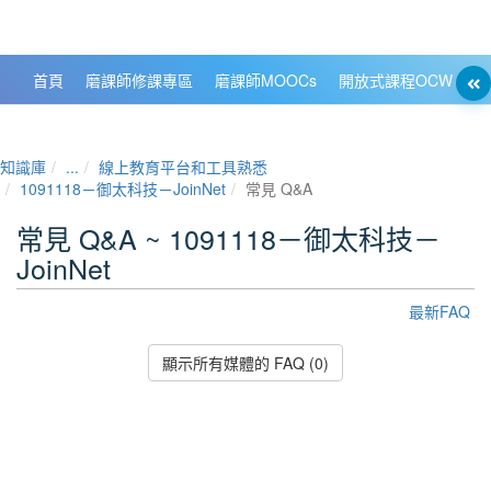
政大數位知識城 NCCU DKB
首頁
磨課師修課專區
磨課師MOOCs
開放式課程OCW
大
知識庫
...
線上教育平台和工具熟悉
1091118－御太科技－JoinNet
常見 Q&A
常見 Q&A ~ 1091118－御太科技－
JoinNet
最新FAQ
顯示所有媒體的 FAQ (0)