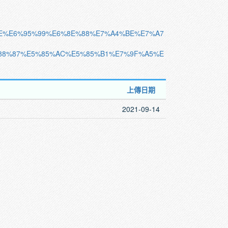
98%8E%E6%95%99%E6%8E%88%E7%A4%BE%E7%A7
88%87%E5%85%AC%E5%85%B1%E7%9F%A5%E
上傳日期
2021-09-14