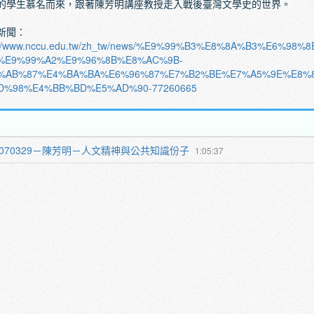
的學生慕名而來，跟著陳芳明講座教授走入戰後臺灣文學史的世界。
新聞：
p://www.nccu.edu.tw/zh_tw/news/%E9%99%B3%E8%8A%B3%E6%
%E9%99%A2%E9%96%8B%E8%AC%9B-
%AB%87%E4%BA%BA%E6%96%87%E7%B2%BE%E7%A5%9E%E8%
D%98%E4%BB%BD%E5%AD%90-77260665
1070329－陳芳明－人文精神與公共知識份子
1:05:37