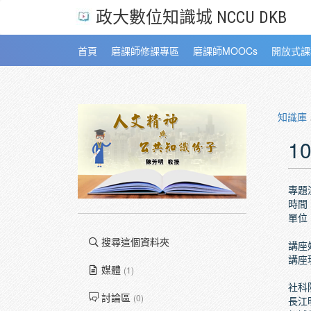
政大數位知識城 NCCU DKB
首頁
磨課師修課專區
磨課師MOOCs
開放式課
知識庫
1
專題
時間：
單位
搜尋這個資料夾
講座
講座
媒體
(1)
社科
討論區
(0)
長江