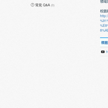
領域
常見 Q&A
(0)
校園
htt
%91
%E8
8%A
標題