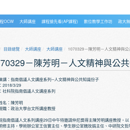
程OCW
大師講座
課程搶先看(AP課程)
數位教學工作坊
政大
目錄總覽
大師講座
大師講座
1070329－陳芳明－人文精神與
070329－陳芳明－人文精神與公
演講：指南倡議人文講座系列─人文精神與公共知識份子
2018/3/29
：社科院指南倡議人文講座系列
姓名：陳芳明
現職：政治大學台文所講座教授
院指南倡議人文系列講座29日中午特邀請仲尼獎得主陳芳明講座教授，
明修主持，學術辦公室王信實主任、學生辦公室魏玫娟主任、中研院文哲