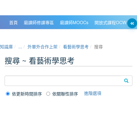
政大數位知識城 NCCU DKB
首頁
磨課師修課專區
磨課師MOOCs
開放式課程OCW
大
知識庫
...
外單外合作上架
看藝術學思考
搜尋
搜尋 ~ 看藝術學思考
進階選項
依更新時間排序
依關聯性排序