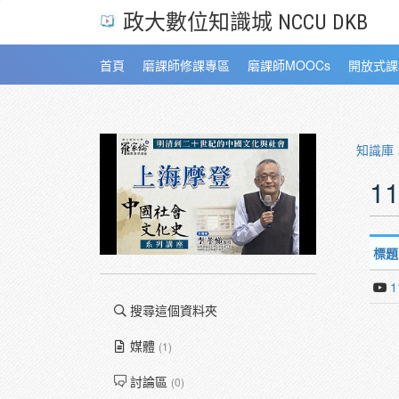
政大數位知識城 NCCU DKB
首頁
磨課師修課專區
磨課師MOOCs
開放式課
知識庫
1
標題
搜尋這個資料夾
媒體
(1)
討論區
(0)