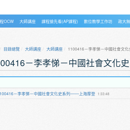
程OCW
大師講座
課程搶先看(AP課程)
數位教學工作坊
政大
目錄總覽
大師講座
大師講座
1100416－李孝悌－中國社會文
100416－李孝悌－中國社會文化
1100416－李孝悌－中國社會文化史系列───上海摩登
1:33:48