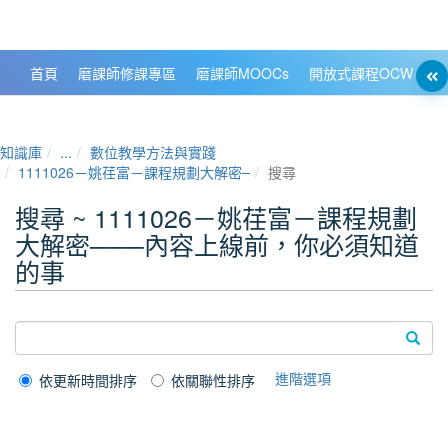
政大數位知識城 NCCU DKB
首頁
磨課師修課專區
磨課師MOOCs
開放式課程OCW
大
知識庫
...
數位教學方法與實踐
1111026－姚荏富－課程規劃大解密───內容上線前，你必須知道的
搜尋
搜尋 ~ 1111026－姚荏富－課程規劃
大解密───內容上線前，你必須知道
的事
進階選項
依更新時間排序
依關聯性排序