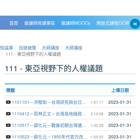
政大數位知識城 NCCU DKB
首頁
磨課師修課專區
磨課師MOOCs
開放式課程OCW
大
知識庫
目錄總覽
大師講座
大師講座
111 - 東亞視野下的人權議題
111 - 東亞視野下的人權議題
標題
上傳日期
1101101－洪郁如－台灣研究與台日關係有何關係──學術與教育，政治外交與跨國情誼
2023-01-31
1:51:17
1110412－若林正丈－台灣島地緣政治的再前景化與周邊動力學
2023-01-31
2:10:08
1110517－薛化元－戰後初期台灣通貨膨脹問題的再思考
2023-01-31
1:32:28
1110523－薛化元－1950年代官方改革主張探討地方自治建議
2023-01-31
1:55:55