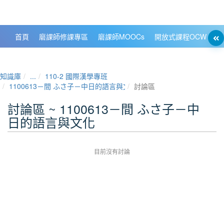
政大數位知識城 NCCU DKB
首頁
磨課師修課專區
磨課師MOOCs
開放式課程OCW
大
知識庫
...
110-2 國際漢學專班
1100613－間 ふさ子－中日的語言與文化
討論區
討論區 ~ 1100613－間 ふさ子－中
日的語言與文化
目前沒有討論