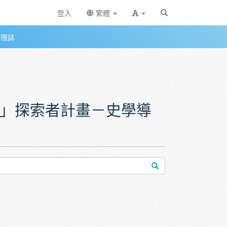
登入
繁體
無限誌
指南」探索者計畫－史學導