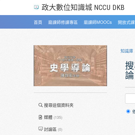
政大數位知識城 NCCU DKB
首頁
磨課師修課專區
磨課師MOOCs
開放式課
知識庫
搜
論
搜尋這個資料夾
媒體
(135)
討論區
(0)