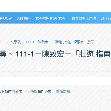
程OCW
大師講座
課程搶先看(AP課程)
數位教學工作坊
政大
...
文學院
111-1－陳致宏－「壯遊.指南」探索者計畫－史學導論
搜尋
尋 ~ 111-1－陳致宏－「壯遊.
進階選項
依更新時間排序
依關聯性排序