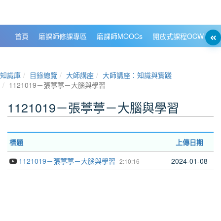
政大數位知識城 NCCU DKB
首頁
磨課師修課專區
磨課師MOOCs
開放式課程OCW
大
知識庫
目錄總覽
大師講座
大師講座：知識與實踐
1121019－張葶葶－大腦與學習
1121019－張葶葶－大腦與學習
標題
上傳日期
1121019－張葶葶－大腦與學習
2024-01-08
2:10:16