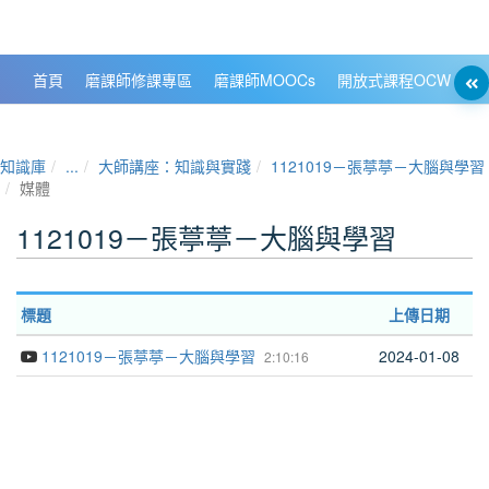
政大數位知識城 NCCU DKB
首頁
磨課師修課專區
磨課師MOOCs
開放式課程OCW
大
知識庫
...
大師講座：知識與實踐
1121019－張葶葶－大腦與學習
媒體
1121019－張葶葶－大腦與學習
標題
上傳日期
1121019－張葶葶－大腦與學習
2024-01-08
2:10:16