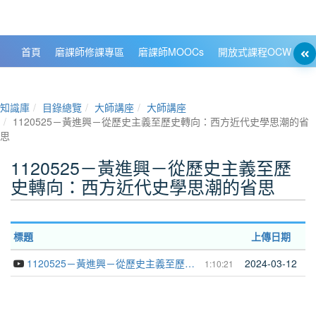
政大數位知識城 NCCU DKB
首頁
磨課師修課專區
磨課師MOOCs
開放式課程OCW
大
知識庫
目錄總覽
大師講座
大師講座
1120525－黃進興－從歷史主義至歷史轉向：西方近代史學思潮的省
思
1120525－黃進興－從歷史主義至歷
史轉向：西方近代史學思潮的省思
標題
上傳日期
1120525－黃進興－從歷史主義至歷史轉向：西方近代史學思潮的省思
2024-03-12
1:10:21