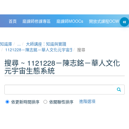
政大數位知識城 NCCU DKB
首頁
磨課師修課專區
磨課師MOOCs
開放式課程OCW
大
知識庫
...
大師講座：知識與實踐
1121228－陳志銘－華人文化元宇宙生態系統
搜尋
搜尋 ~ 1121228－陳志銘－華人文化
元宇宙生態系統
進階選項
依更新時間排序
依關聯性排序