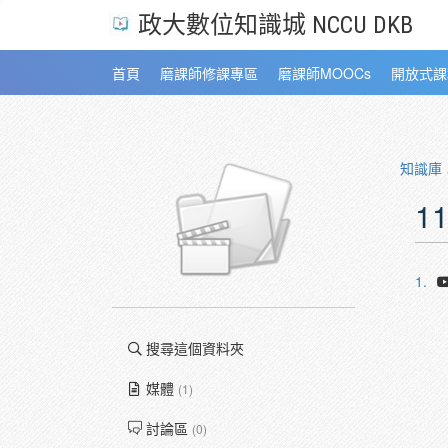
政大數位知識城 NCCU DKB
首頁
磨課師修課專區
磨課師MOOCs
開放式課
知識庫
1
1.
搜尋這個資料夾
媒體
(1)
討論區
(0)