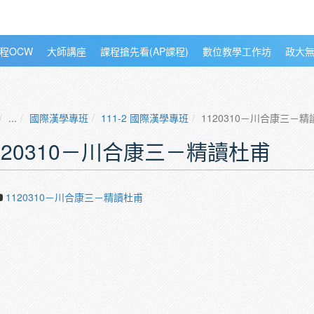
程OCW
大師講座
課程搶先看(AP課程)
數位教學工作坊
政大
...
國際漢學專班
111-2 國際漢學專班
1120310－川合康三－精
120310－川合康三－精讀杜甫
1120310－川合康三－精讀杜甫