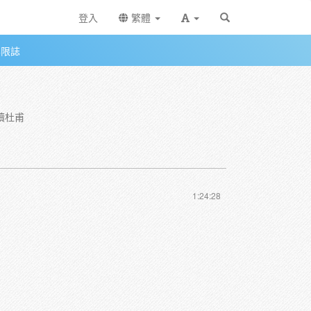
登入
繁體
無限誌
讀杜甫
1:24:28