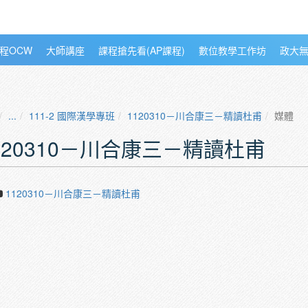
程OCW
大師講座
課程搶先看(AP課程)
數位教學工作坊
政大
...
111-2 國際漢學專班
1120310－川合康三－精讀杜甫
媒體
120310－川合康三－精讀杜甫
1120310－川合康三－精讀杜甫