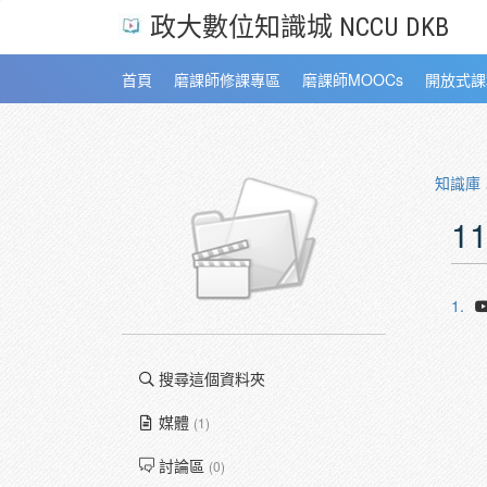
政大數位知識城 NCCU DKB
首頁
磨課師修課專區
磨課師MOOCs
開放式課
知識庫
1
1.
搜尋這個資料夾
媒體
(1)
討論區
(0)