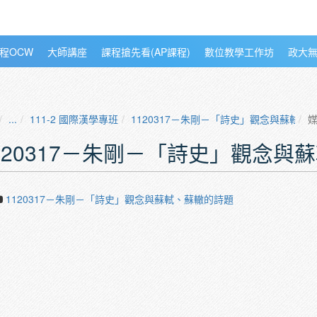
程OCW
大師講座
課程搶先看(AP課程)
數位教學工作坊
政大
...
111-2 國際漢學專班
1120317－朱剛－「詩史」觀念與蘇軾、
120317－朱剛－「詩史」觀念與
1120317－朱剛－「詩史」觀念與蘇軾、蘇轍的詩題