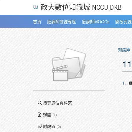
政大數位知識城 NCCU DKB
首頁
磨課師修課專區
磨課師MOOCs
開放式課
知識庫
1
1.
搜尋這個資料夾
媒體
(1)
討論區
(0)