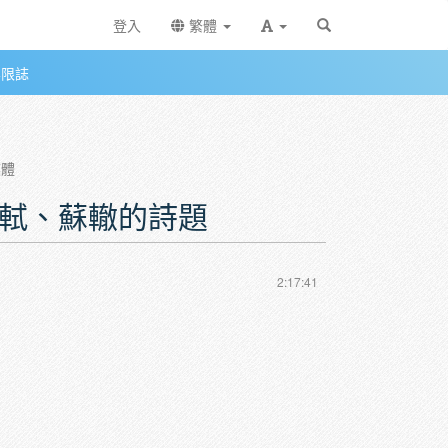
登入
繁體
無限誌
蘇轍的詩題
媒體
蘇軾、蘇轍的詩題
2:17:41