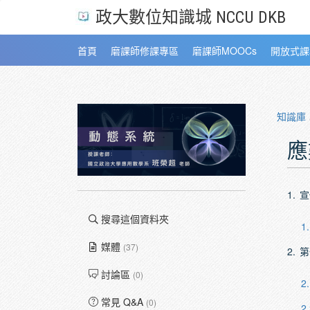
政大數位知識城 NCCU DKB
首頁
磨課師修課專區
磨課師MOOCs
開放式課
知識庫
應
1.
宣
搜尋這個資料夾
1.
媒體
(37)
2.
第
討論區
(0)
2.
常見 Q&A
(0)
2.