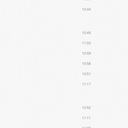
10:44
10:49
11:03
10:59
10:58
10:51
11:17
10:52
11:11
11:05