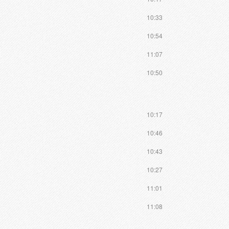
10:33
10:54
11:07
10:50
10:17
10:46
10:43
10:27
11:01
11:08