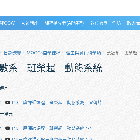
程OCW
大師講座
課程搶先看(AP課程)
數位教學工作坊
政大
目錄總覽
MOOCs自學課程
理工與資訊科學類
應數系－班榮超
數系－班榮超－動態系統
傳片
1
113－磨課師課程－班榮超－動態系統－宣傳片
一單元
1
113－磨課師課程－班榮超－動態系統 1-1
2
113－磨課師課程－班榮超－動態系統 1-2