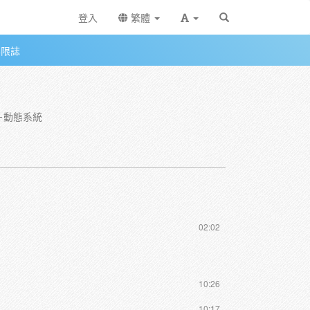
登入
繁體
無限誌
－動態系統
02:02
10:26
10:17