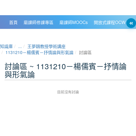
政大數位知識城 NCCU DKB
首頁
磨課師修課專區
磨課師MOOCs
開放式課程OCW
大
知識庫
...
王夢鷗教授學術講座
1131210－楊儒賓－抒情論與形氣論
討論區
討論區 ~ 1131210－楊儒賓－抒情論
與形氣論
目前沒有討論