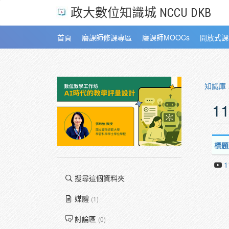
政大數位知識城 NCCU DKB
首頁
磨課師修課專區
磨課師MOOCs
開放式課
知識庫
1
標題
1
搜尋這個資料夾
媒體
(1)
討論區
(0)