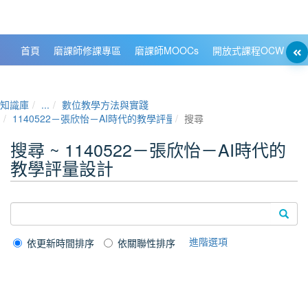
政大數位知識城 NCCU DKB
首頁
磨課師修課專區
磨課師MOOCs
開放式課程OCW
大
知識庫
...
數位教學方法與實踐
1140522－張欣怡－AI時代的教學評量設計
搜尋
搜尋 ~ 1140522－張欣怡－AI時代的
教學評量設計
進階選項
依更新時間排序
依關聯性排序