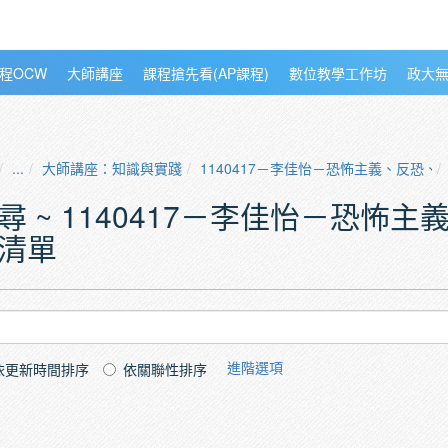
程OCW
大師講座
課程搶先看(AP課程)
數位教學工作坊
政大
...
大師講座：知識與實踐
1140417－李佳怡－恐怖主義、反恐
尋 ~ 1140417－李佳怡－恐怖
清單
進階選項
依更新時間排序
依關聯性排序