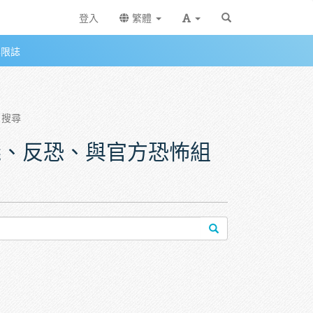
登入
繁體
無限誌
、與官方恐怖組織清單
搜尋
主義、反恐、與官方恐怖組