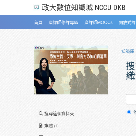
政大數位知識城 NCCU DKB
首頁
磨課師修課專區
磨課師MOOCs
開放式課
知識庫
搜
織
搜尋這個資料夾
媒體
(1)