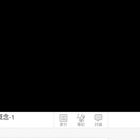
念-1
索引
筆記
討論