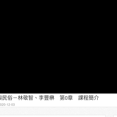
與民俗－林敬智、李豐楙 第0章 課程簡介
20-12-03