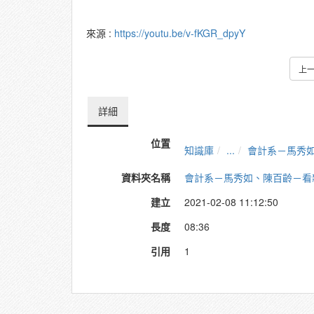
來源 :
https://youtu.be/v-fKGR_dpyY
上
詳細
位置
知識庫
...
會計系－馬秀
資料夾名稱
會計系－馬秀如、陳百齡－看
建立
2021-02-08 11:12:50
長度
08:36
引用
1