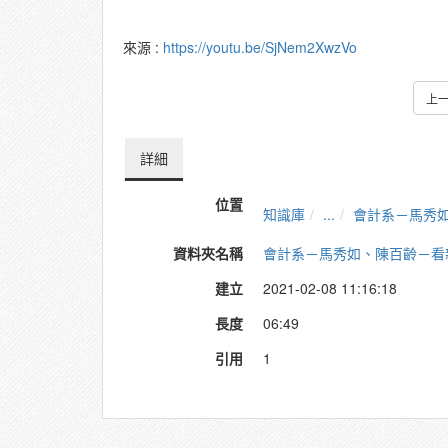
來源 :
https://youtu.be/SjNem2XwzVo
上
詳細
位置
知識庫
...
會計系－馬秀
資料夾名稱
會計系－馬秀如、陳百齡－看
建立
2021-02-08 11:16:18
長度
06:49
引用
1