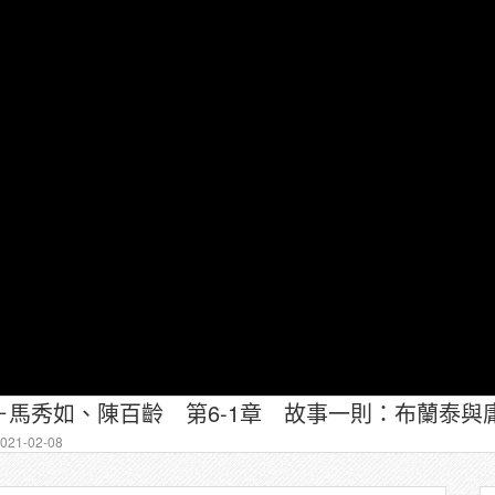
馬秀如、陳百齡 第6-1章 故事一則：布蘭泰與
21-02-08