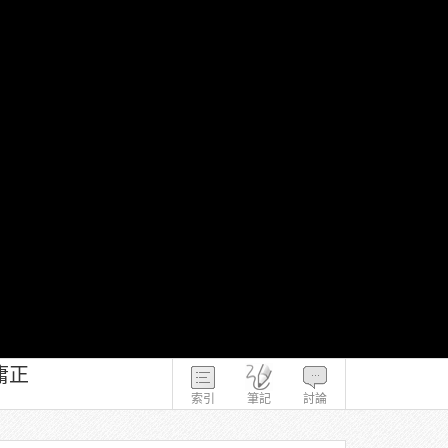
庸正
索引
筆記
討論