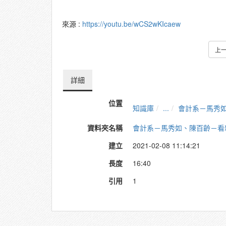
來源 :
https://youtu.be/wCS2wKIcaew
上
詳細
位置
知識庫
...
會計系－馬秀
資料夾名稱
會計系－馬秀如、陳百齡－看
建立
2021-02-08 11:14:21
長度
16:40
引用
1