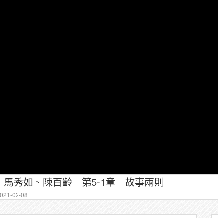
馬秀如、陳百齡 第5-1章 故事兩則
21-02-08