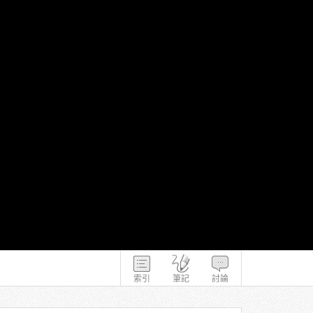
）
索引
筆記
討論