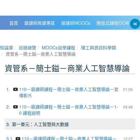
政大數位知識城 NCCU DKB
首頁
磨課師修課專區
磨課師MOOCs
開放式課程OCW
大
知識庫
目錄總覽
MOOCs自學課程
理工與資訊科學類
資管系－簡士鎰－商業人工智慧導論
資管系－簡士鎰－商業人工智慧導論
1.
110－磨課師課程－簡士鎰－商業人工智慧導論－宣
01:06
傳影片
2.
110－磨課師課程－簡士鎰－商業人工智慧導論－1-
04:48
0 課程說明
3.
第一單元：人工智慧與大數據
3.1
110－磨課師課程－簡士鎰－商業人工智慧導論－
12:27