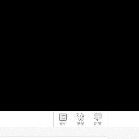
）
索引
筆記
討論