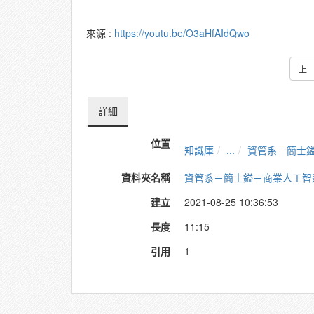
來源 :
https://youtu.be/O3aHfAIdQwo
上
詳細
位置
知識庫
...
資管系－簡士
資料夾名稱
資管系－簡士鎰－商業人工智
建立
2021-08-25 10:36:53
長度
11:15
引用
1