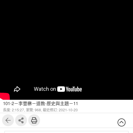
101-2－李豐楙－道教-歷史與主題－11
長度: 2:15:27,
瀏覽: 968,
最近修訂: 2021-10-20