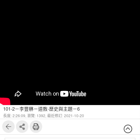
101-2－李豐楙－道教-歷史與主題－6
長度: 2:26:09,
瀏覽: 1392,
最近修訂: 2021-10-20