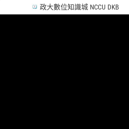
政大數位知識城 NCCU DKB