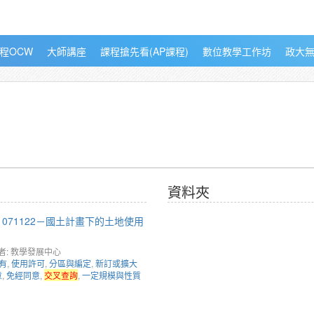
程OCW
大師講座
課程搶先看(AP課程)
數位教學工作坊
政大
資料夾
1071122－國土計畫下的土地使用
者: 教學發展中心
有
,
使用許可
,
分區與編定
,
新訂或擴大
意
,
免經同意
,
交叉查詢
,
一定規模與性質