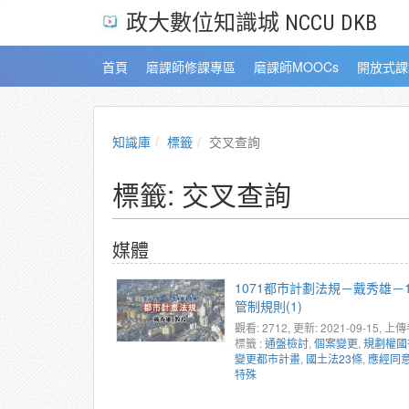
政大數位知識城 NCCU DKB
首頁
磨課師修課專區
磨課師MOOCs
開放式課
知識庫
標籤
交叉查詢
標籤: 交叉查詢
媒體
1071都市計劃法規－戴秀雄－
管制規則(1)
觀看: 2712
, 更新: 2021-09-15,
上傳
標籤 :
通盤檢討
,
個案變更
,
規劃權國
變更都市計畫
,
國土法23條
,
應經同
特殊