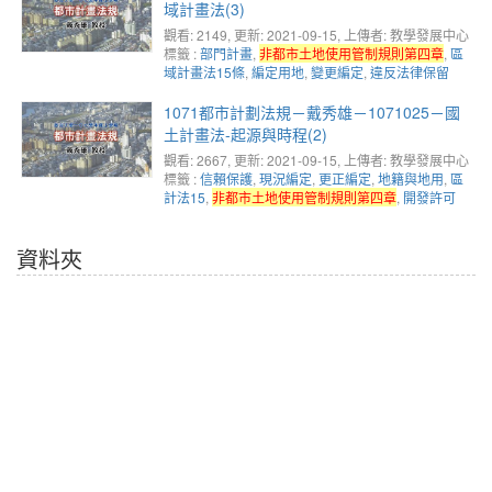
域計畫法(3)
觀看: 2149
, 更新: 2021-09-15,
上傳者: 教學發展中心
標籤 :
部門計畫
,
非都市土地使用管制規則第四章
,
區
域計畫法15條
,
編定用地
,
變更編定
,
違反法律保留
1071都市計劃法規－戴秀雄－1071025－國
土計畫法-起源與時程(2)
觀看: 2667
, 更新: 2021-09-15,
上傳者: 教學發展中心
標籤 :
信賴保護
,
現況編定
,
更正編定
,
地籍與地用
,
區
計法15
,
非都市土地使用管制規則第四章
,
開發許可
資料夾