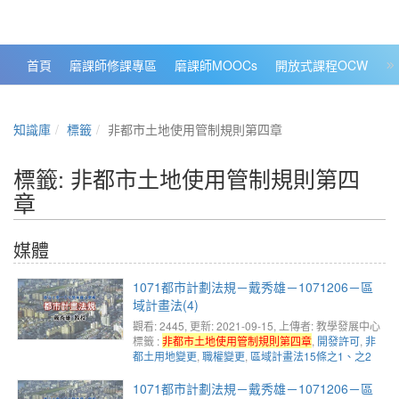
政大數位知識城 NCCU DKB
首頁
磨課師修課專區
磨課師MOOCs
開放式課程OCW
大
知識庫
標籤
非都市土地使用管制規則第四章
標籤: 非都市土地使用管制規則第四
章
媒體
1071都市計劃法規－戴秀雄－1071206－區
域計畫法(4)
觀看: 2445
, 更新: 2021-09-15,
上傳者: 教學發展中心
標籤 :
非都市土地使用管制規則第四章
,
開發許可
,
非
都土用地變更
,
職權變更
,
區域計畫法15條之1、之2
1071都市計劃法規－戴秀雄－1071206－區