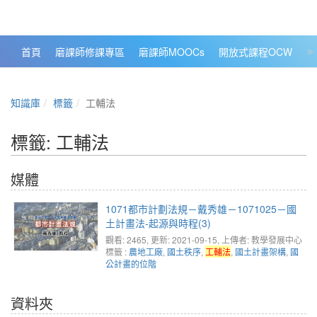
政大數位知識城 NCCU DKB
首頁
磨課師修課專區
磨課師MOOCs
開放式課程OCW
大
知識庫
標籤
工輔法
標籤: 工輔法
媒體
1071都市計劃法規－戴秀雄－1071025－國
土計畫法-起源與時程(3)
觀看: 2465
, 更新: 2021-09-15,
上傳者: 教學發展中心
標籤 :
農地工廠
,
國土秩序
,
工輔法
,
國土計畫架構
,
國
公計畫的位階
資料夾