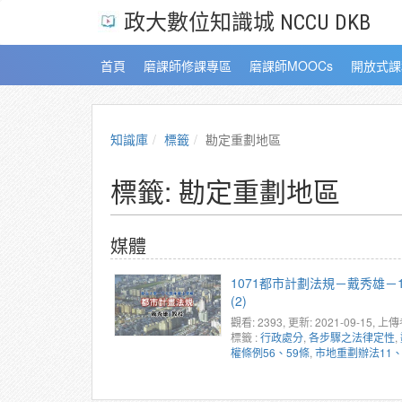
政大數位知識城 NCCU DKB
首頁
磨課師修課專區
磨課師MOOCs
開放式課
知識庫
標籤
勘定重劃地區
標籤: 勘定重劃地區
媒體
1071都市計劃法規－戴秀雄－
(2)
觀看: 2393
, 更新: 2021-09-15,
上傳
標籤 :
行政處分
,
各步驟之法律定性
,
權條例56、59條
,
市地重劃辦法11、