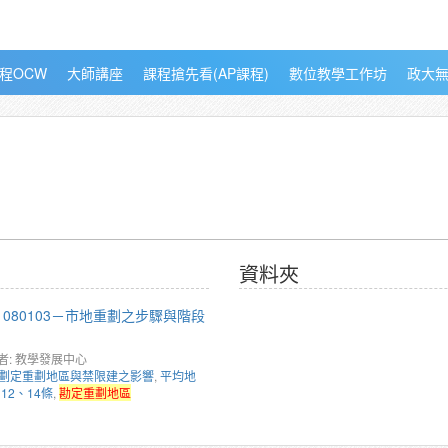
程OCW
大師講座
課程搶先看(AP課程)
數位教學工作坊
政大
資料夾
1080103－市地重劃之步驟與階段
者: 教學發展中心
劃定重劃地區與禁限建之影響
,
平均地
12、14條
,
勘定重劃地區