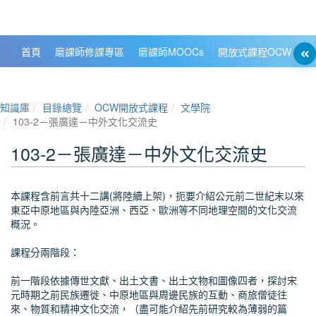
政大數位知識城 NCCU DKB
首頁
磨課師修課專區
磨課師MOOCs
開放式課程OCW
大
知識庫
目錄總覽
OCW開放式課程
文學院
103-2－張廣達－中外文化交流史
103-2－張廣達－中外文化交流史
本課程含前言共十二講(將陸續上架)，扼要介紹公元前二世紀末以來
東亞中原地區與內陸亞洲、西亞、歐洲等不同地理空間的文化交流
概況。
課程分兩階段：
前一階段依據傳世文獻、出土文書、出土文物和圖像四者，探討宋
元時期之前民族遷徙、中原地區與周邊民族的互動、商旅僧徒往
來、物質和精神文化交流，（盡可能介紹先前研究較為薄弱的篇