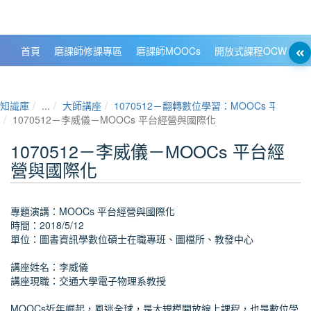
政大數位知識城 NCCU DKB
首頁
磨課師修課專區
磨課師MOOCs
開放式課程OCW
大
知識庫
...
大師講座
1070512－翻轉數位學習：MOOCs 平台
1070512－李威儀－MOOCs 平台經營與國際化
1070512－李威儀－MOOCs 平台經
營與國際化
專題演講：MOOCs 平台經營與國際化
時間：2018/5/12
單位：圖書資訊學數位碩士在職專班、圖檔所、教發中心
講座姓名：李威儀
講座現職：交通大學電子物理系教授
MOOCs近年崛起，風迷全球，是大規模開放線上課程，也是數位學