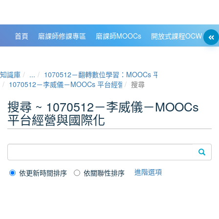
政大數位知識城 NCCU DKB
首頁
磨課師修課專區
磨課師MOOCs
開放式課程OCW
大
知識庫
...
1070512－翻轉數位學習：MOOCs 平台經營與學習者分
1070512－李威儀－MOOCs 平台經營與國際化
搜尋
搜尋 ~ 1070512－李威儀－MOOCs
平台經營與國際化
進階選項
依更新時間排序
依關聯性排序