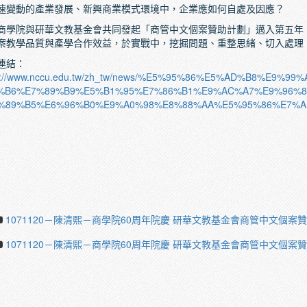
速變動的產業發展、新興商業模式環境中，企業應如何自處及因應？
商學院與研華文教基金會共同發起「商管中文個案贊助計劃」邁入第五年
案教學品質與產學合作效益，於實戰中，挖掘問題、重整思緒、切入處理
連結：
ps://www.nccu.edu.tw/zh_tw/news/%E5%95%86%E5%AD%B8%E9
%B6%E7%89%B9%E5%B1%95%E7%86%B1%E9%AC%A7%E9%96%8
%89%B5%E6%96%B0%E9%A0%98%E8%88%AA%E5%95%86%E7%AE
1071120－陳清熙－商學院60周年院慶 研華文教基金會商管中文個案
1071120－陳清熙－商學院60周年院慶 研華文教基金會商管中文個案