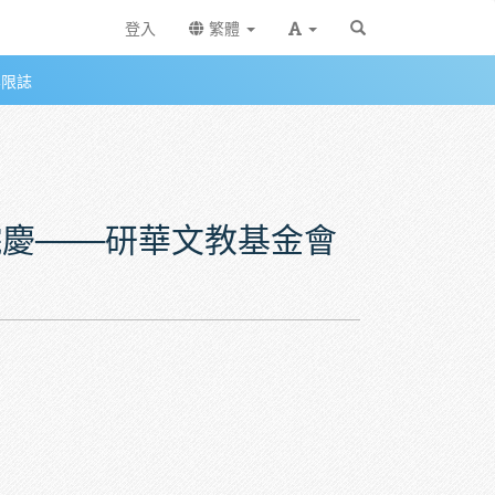
登入
繁體
無限誌
文教基金會商管中文個案贊助計劃成果發表會
年院慶───研華文教基金會