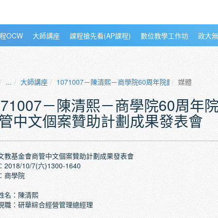
程OCW
大師講座
課程搶先看(AP課程)
數位教學工作坊
政大
...
大師講座
1071007－陳清熙－商學院60周年院慶───研華
媒體
071007－陳清熙－商學院60周
管中文個案贊助計劃成果發表會
文教基金會商管中文個案贊助計劃成果發表會
018/10/7(六)1300-1640
：商學院
姓名：陳清熙
現職：研華綜合經營管理總經理