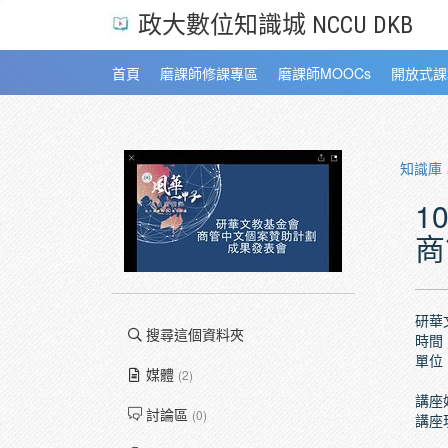
政大數位知識城 NCCU DKB
首頁
磨課師修課專區
磨課師MOOCs
開放式課
知識庫
1
商
研華
搜尋這個資料夾
時間：2
單位
媒體
(2)
講座
討論區
(0)
講座