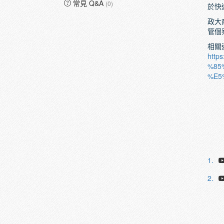
常見 Q&A
(0)
於快
政大
管個
相關
htt
%85
%E5
1.
2.