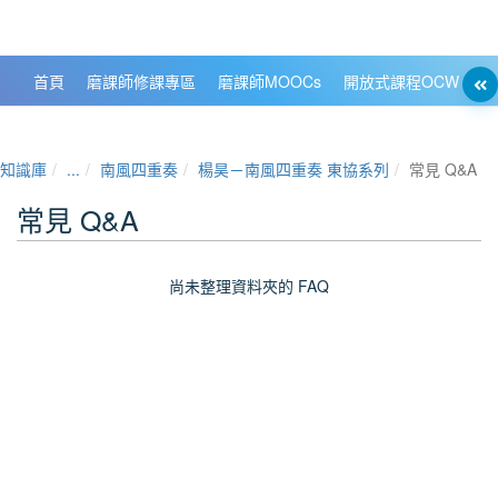
政大數位知識城 NCCU DKB
首頁
磨課師修課專區
磨課師MOOCs
開放式課程OCW
大
知識庫
...
南風四重奏
楊昊－南風四重奏 東協系列
常見 Q&A
常見 Q&A
尚未整理資料夾的 FAQ