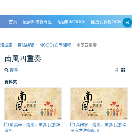
政大數位知識城 NCCU DKB
首頁
磨課師修課專區
磨課師MOOCs
開放式課程OCW
大
知識庫
目錄總覽
MOOCs自學課程
南風四重奏
南風四重奏
搜尋
資料夾
藍美華－南風四重奏 民族誌
高雅寧－南風四重奏 民族學
系列
研究方法與應用