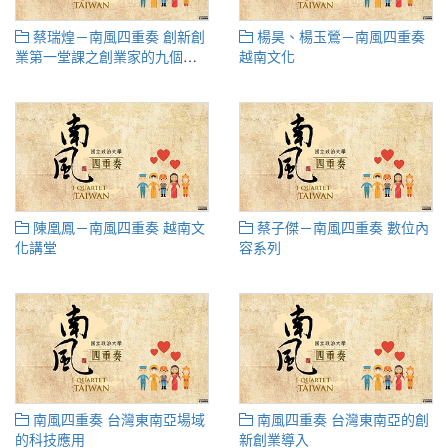
蔡瑞煌－南風四重奏 創新創
楊昊、楊玉鶯－南風四重奏
業第一堂課之創業家的九個心
越南文化
態
陳凰鳳－南風四重奏 越南文
蔡子傑－南風四重奏 數位內
化講堂
容系列
南風四重奏 台灣東南亞場域
南風四重奏 台灣東南亞的創
的科技應用
新創業導入