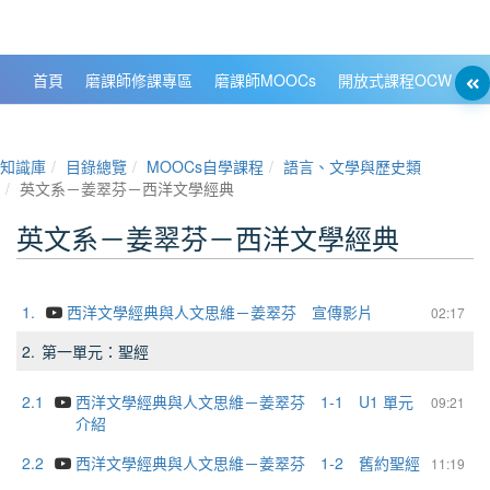
政大數位知識城 NCCU DKB
首頁
磨課師修課專區
磨課師MOOCs
開放式課程OCW
大
知識庫
目錄總覽
MOOCs自學課程
語言、文學與歷史類
英文系－姜翠芬－西洋文學經典
英文系－姜翠芬－西洋文學經典
1.
西洋文學經典與人文思維－姜翠芬 宣傳影片
02:17
2.
第一單元：聖經
2.1
西洋文學經典與人文思維－姜翠芬 1-1 U1 單元
09:21
介紹
2.2
西洋文學經典與人文思維－姜翠芬 1-2 舊約聖經
11:19