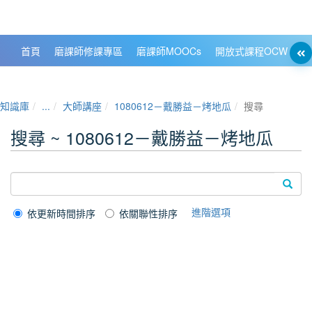
政大數位知識城 NCCU DKB
首頁
磨課師修課專區
磨課師MOOCs
開放式課程OCW
大
知識庫
...
大師講座
1080612－戴勝益－烤地瓜
搜尋
搜尋 ~ 1080612－戴勝益－烤地瓜
進階選項
依更新時間排序
依關聯性排序