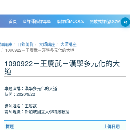
政大數位知識城 NCCU DKB
首頁
磨課師修課專區
磨課師MOOCs
開放式課程OCW
大
知識庫
目錄總覽
大師講座
大師講座
1090922－王賡武－漢學多元化的大道
1090922－王賡武－漢學多元化的大
道
專題演講：漢學多元化的大道
時間：2020/9/22
講師姓名：王賡武
講師現職：新加坡國立大學特級教授
標題
上傳日期