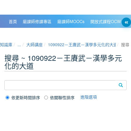
政大數位知識城 NCCU DKB
首頁
磨課師修課專區
磨課師MOOCs
開放式課程OCW
大
知識庫
...
大師講座
1090922－王賡武－漢學多元化的大道
搜尋
搜尋 ~ 1090922－王賡武－漢學多元
化的大道
進階選項
依更新時間排序
依關聯性排序