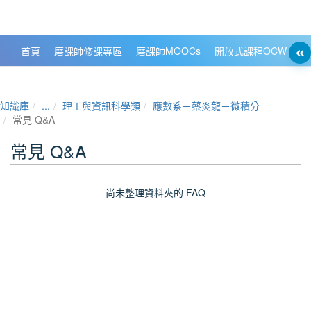
政大數位知識城 NCCU DKB
首頁
磨課師修課專區
磨課師MOOCs
開放式課程OCW
大
知識庫
...
理工與資訊科學類
應數系－蔡炎龍－微積分
常見 Q&A
常見 Q&A
尚未整理資料夾的 FAQ