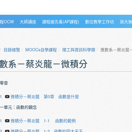
程OCW
大師講座
課程搶先看(AP課程)
數位教學工作坊
政大
目錄總覽
MOOCs自學課程
理工與資訊科學類
應數系－蔡炎龍
數系－蔡炎龍－微積分
零章
1
微積分－蔡炎龍 第0章 函數是什麼
一單元：函數的觀念
1
微積分－蔡炎龍 1-1 函數的範例
2
微積分－蔡炎龍 1-2 函數的四大天王