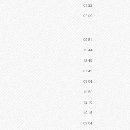
01:22
02:09
09:51
12:44
12:45
07:49
09:04
10:52
12:10
10:15
09:04