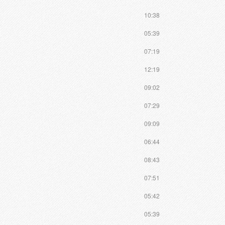
10:38
05:39
07:19
12:19
09:02
07:29
09:09
06:44
08:43
07:51
05:42
05:39