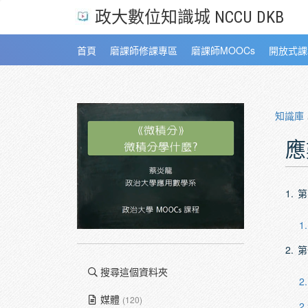
政大數位知識城 NCCU DKB
首頁
磨課師修課專區
磨課師MOOCs
開放式課
知識庫
應
1.
第
1.
2.
第
搜尋這個資料夾
2.
媒體
(120)
2.