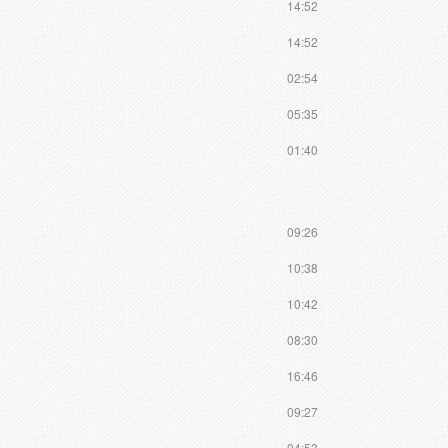
14:52
14:52
02:54
05:35
01:40
09:26
10:38
10:42
08:30
16:46
09:27
04:53