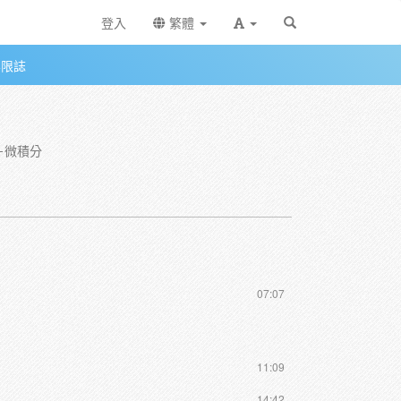
登入
繁體
無限誌
－微積分
07:07
11:09
14:42